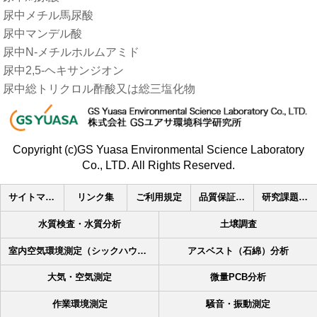
尿中メチル馬尿酸
尿中マンデル酸
尿中N-メチルホルムアミド
尿中2,5-ヘキサンジオン
尿中総トリクロル酢酸又は総三塩化物
Copyright (c)GS Yuasa Environmental Science Laboratory
Co., LTD. All Rights Reserved.
サイトマップ
リンク集
ご利用規定
品質保証･その他の取り組み
研究課題への取り組み
水質検査・水質分析
土壌調査
室内空気環境測定（シックハウス測定）
アスベスト（石綿）分析
大気・空気測定
微量PCB分析
作業環境測定
騒音・振動測定